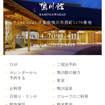
〒296-0043 千葉県鴨川市西町1179番地
04-7093-4111
Tel.
Fax 04-7092-5335
TOP
ご宿泊予約
カレンダーから
鴨川館の魅力
予約する
客室
お料理
鴨川温泉
日帰り・ランチ
グループのご利用
館内施設
観光案内